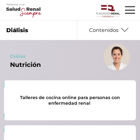
Diálisis
Contenidos
Diálisis
Nutrición
01
Información básica
02
Seguro que te preguntas
03
Datos que debes saber
Talleres de cocina online para personas con
04
Hablan los expertos
enfermedad renal
05
Mujer y enfermedad renal
Nutrición
06
07
Salud emocional