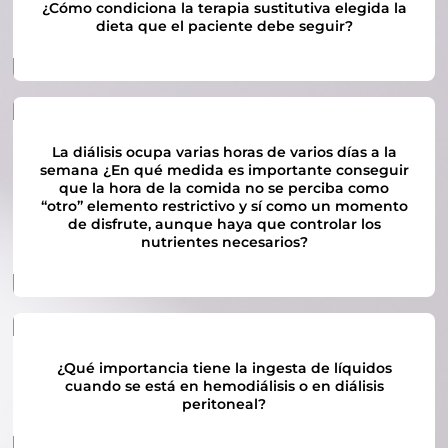
¿Cómo condiciona la terapia sustitutiva elegida la
08
En primera persona
dieta que el paciente debe seguir?
09
Visita al centro de diálisis
10
Vacaciones, ocio y tiempo libre
La diálisis ocupa varias horas de varios días a la
semana ¿En qué medida es importante conseguir
que la hora de la comida no se perciba como
“otro” elemento restrictivo y sí como un momento
de disfrute, aunque haya que controlar los
nutrientes necesarios?
¿Qué importancia tiene la ingesta de líquidos
cuando se está en hemodiálisis o en diálisis
peritoneal?