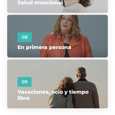
Salud emocional
08
En primera persona
09
Vacaciones, ocio y tiempo
libre