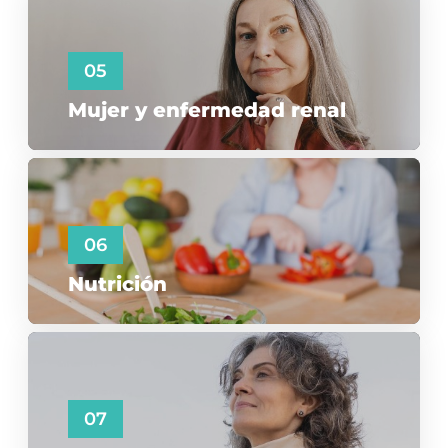
05
Mujer y enfermedad renal
06
Nutrición
07