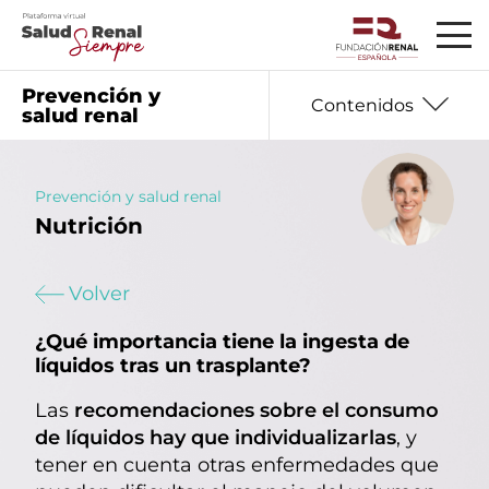
Prevención y
Contenidos
salud renal
Prevención y salud renal
Nutrición
01
Información básica
02
Seguro que te preguntas
Volver
03
Datos que debes saber
¿Qué importancia tiene la ingesta de
04
Hablan los expertos
líquidos tras un trasplante?
05
Ayudas y recursos
Las
recomendaciones sobre el consumo
de líquidos hay que individualizarlas
, y
06
Nutrición
tener en cuenta otras enfermedades que