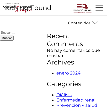
Buscar
Nothing Found
It seems we can’t
Buscar
find what you’re
Recent Posts
looking for. Perhaps
searching can help.
Contenidos
Cookies
Buscar:
Recent
Comments
No hay comentarios que
mostrar.
Archives
enero 2024
Categories
Diálisis
Enfermedad renal
Prevención y salud