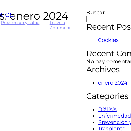
s:
kies
enero 2024
Buscar
n
Prevención y salud
Leave a
Recent Pos
on
Comment
Cookies
Cookies
Recent Co
No hay comentar
Archives
enero 2024
Categories
Diálisis
Enfermedad 
Prevención y
Trasplante