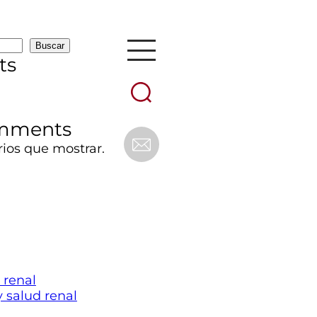
Buscar
ts
mments
ios que mostrar.
renal
 salud renal