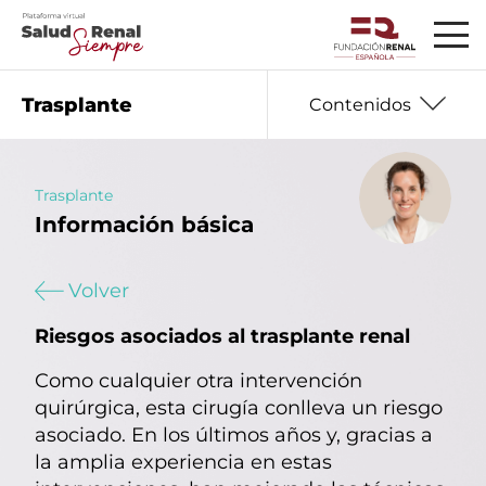
Trasplante
Contenidos
Trasplante
Información básica
Información básica
01
02
Seguro que te preguntas
Volver
03
Datos que debes saber
Riesgos asociados al trasplante renal
04
Hablan los expertos
Como cualquier otra intervención
05
Mujer y enfermedad renal
quirúrgica, esta cirugía conlleva un riesgo
asociado. En los últimos años y, gracias a
06
Nutrición
la amplia experiencia en estas
07
Salud emocional