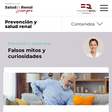
Prevención y
Contenidos
salud renal
Prevención y salud renal
Falsos mitos y
01
Información básica
curiosidades
02
Seguro que te preguntas
03
Datos que debes saber
04
Hablan los expertos
05
Ayudas y recursos
06
Nutrición