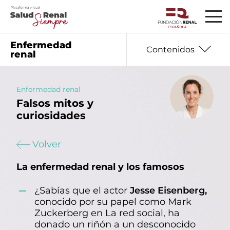
Enfermedad
Contenidos
renal
Enfermedad renal
Falsos mitos y
01
Información básica
curiosidades
02
Seguro que te preguntas
Volver
03
Datos que debes saber
La enfermedad renal y los famosos
04
Hablan los expertos
05
Mujer y enfermedad renal
¿Sabías que el actor
Jesse Eisenberg,
conocido por su papel como Mark
06
Nutrición
Zuckerberg en La red social, ha
donado un riñón a un desconocido
07
Salud emocional