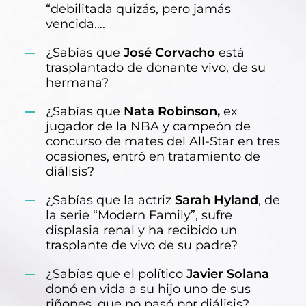
“debilitada quizás, pero jamás
vencida….
¿Sabías que
José Corvacho
está
trasplantado de donante vivo, de su
hermana?
¿Sabías que
Nata Robinson,
ex
jugador de la NBA y campeón de
concurso de mates del All-Star en tres
ocasiones, entró en tratamiento de
diálisis?
¿Sabías que la actriz
Sarah Hyland
, de
la serie “Modern Family”, sufre
displasia renal y ha recibido un
trasplante de vivo de su padre?
¿Sabías que el político
Javier Solana
donó en vida a su hijo uno de sus
riñones, que no pasó por diálisis?