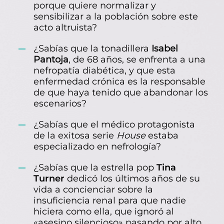
porque quiere normalizar y
08
Vacaciones, ocio y tiempo libre
sensibilizar a la población sobre este
acto altruista?
¿Sabías que la tonadillera
Isabel
Pantoja
, de 68 años, se enfrenta a una
nefropatía diabética, y que esta
enfermedad crónica es la responsable
de que haya tenido que abandonar los
escenarios?
¿Sabías que el médico protagonista
de la exitosa serie
House
estaba
especializado en nefrología?
¿Sabías que la estrella pop
Tina
Turner
dedicó los últimos años de su
vida a concienciar sobre la
insuficiencia renal para que nadie
hiciera como ella, que ignoró al
«asesino silencioso» pasando por alto