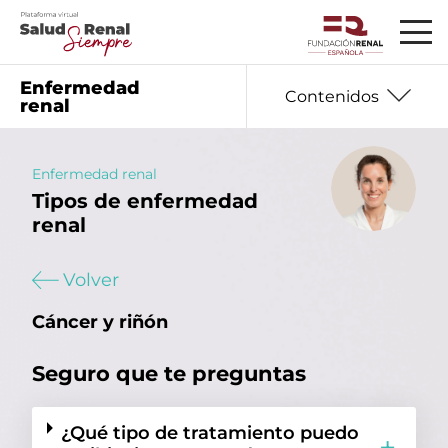
Enfermedad
Contenidos
renal
Enfermedad renal
Tipos de enfermedad
Información básica
01
renal
02
Seguro que te preguntas
Volver
03
Datos que debes saber
Cáncer y riñón
04
Hablan los expertos
05
Mujer y enfermedad renal
Seguro que te preguntas
06
Nutrición
¿Qué tipo de tratamiento puedo
07
Salud emocional