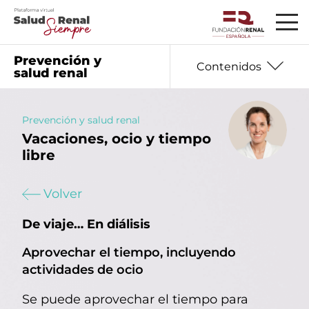
Prevención y
Contenidos
salud renal
Prevención y salud renal
Vacaciones, ocio y tiempo
01
Información básica
libre
02
Seguro que te preguntas
Volver
03
Datos que debes saber
De viaje… En diálisis
04
Hablan los expertos
05
Ayudas y recursos
Aprovechar el tiempo, incluyendo
actividades de ocio
06
Nutrición
Se puede aprovechar el tiempo para