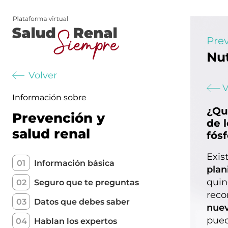
Prev
Nut
Volver
V
Información sobre
¿Qu
Prevención y
de 
salud renal
fósf
Exis
01
Información básica
plan
quin
02
Seguro que te preguntas
reco
03
Datos que debes saber
nuev
pued
04
Hablan los expertos