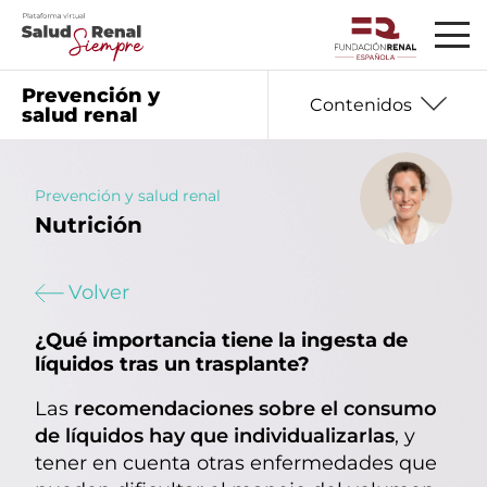
Prevención y
Contenidos
salud renal
Prevención y salud renal
Nutrición
01
Información básica
02
Seguro que te preguntas
Volver
03
Datos que debes saber
¿Qué importancia tiene la ingesta de
04
Hablan los expertos
líquidos tras un trasplante?
05
Ayudas y recursos
Las
recomendaciones sobre el consumo
de líquidos hay que individualizarlas
, y
06
Nutrición
tener en cuenta otras enfermedades que