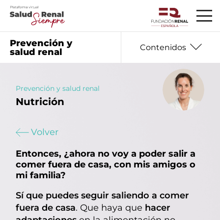
Prevención y
Contenidos
salud renal
Prevención y salud renal
Nutrición
01
Información básica
02
Seguro que te preguntas
Volver
03
Datos que debes saber
Entonces, ¿ahora no voy a poder salir a
04
Hablan los expertos
comer fuera de casa, con mis amigos o
mi familia?
05
Ayudas y recursos
Sí que puedes seguir saliendo a comer
06
Nutrición
fuera de casa
. Que haya que
hacer